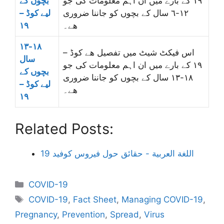
۱۹ کے بارے میں ان اہم معلومات کی جو
بچوں کے
١٢-٦ سال کے بچوں کو جاننا ضروری
لیے کوڈ –
ھے۔
۱۹
١٨-١٣
اس فیکٹ شیٹ میں تفصیل ھے کوڈ –
سال
۱۹ کے بارے میں ان اہم معلومات کی جو
بچوں کے
١٨-١٣ سال کے بچوں کو جاننا ضروری
لیے کوڈ –
ھے۔
۱۹
Related Posts:
اللغة العربية - حقائق حول فيروس كوفيد 19
Categories
COVID-19
Tags
COVID-19
,
Fact Sheet
,
Managing COVID-19
,
Pregnancy
,
Prevention
,
Spread
,
Virus