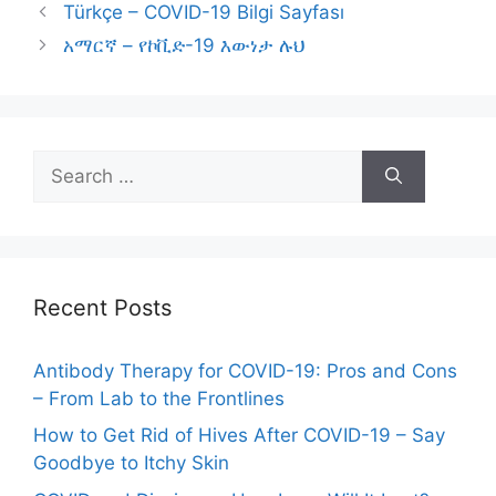
Türkçe – COVID-19 Bilgi Sayfası
አማርኛ – የኮቪድ-19 እውነታ ሉህ
Search
for:
Recent Posts
Antibody Therapy for COVID-19: Pros and Cons
– From Lab to the Frontlines
How to Get Rid of Hives After COVID-19 – Say
Goodbye to Itchy Skin