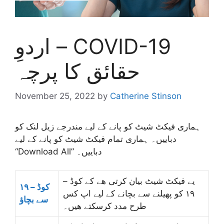
اردوِ – COVID-19
حقائق کا پرچہ
November 25, 2022
by
Catherine Stinson
ہماری فیکٹ شیٹ کو پانے کے لیے مندرجے زیل لنک کو
دباییں۔ ہماری تمام فیکٹ شیٹ کو پانے کے لیے
“Download All” دباییں۔
یے فیکٹ شیٹ بیان کرتی ھے کے کوڈ –
کوڈ – ۱۹
۱۹ کو پھیلنے سے بچانے کے لیے اپ کس
سے بچاؤ
طرح مدد کرسکتے ھیں۔