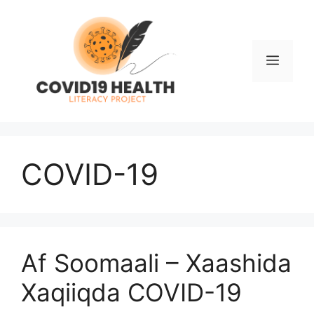
Skip
to
content
Men
COVID-19
Af Soomaali – Xaashida
Xaqiiqda COVID-19