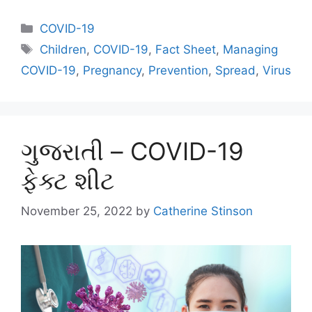
Categories
COVID-19
Tags
Children
,
COVID-19
,
Fact Sheet
,
Managing
COVID-19
,
Pregnancy
,
Prevention
,
Spread
,
Virus
ગુજરાતી – COVID-19
ફેક્ટ શીટ
November 25, 2022
by
Catherine Stinson