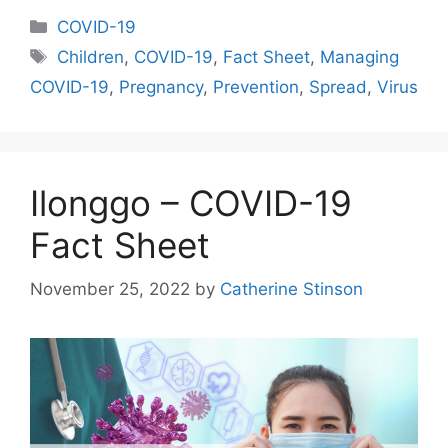
Categories
COVID-19
Tags
Children
,
COVID-19
,
Fact Sheet
,
Managing
COVID-19
,
Pregnancy
,
Prevention
,
Spread
,
Virus
Ilonggo – COVID-19
Fact Sheet
November 25, 2022
by
Catherine Stinson