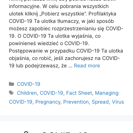
informacyjne. W celu pobrania wszystkich
ulotek kliknij „Pobierz wszystkie”. Profilaktyka
COVID-19 Ta ulotka tłumaczy, w jaki sposób
możesz zapobiec rozprzestrzenianiu się COVID-
19. O COVID-19 Ta ulotka wyjaśnia, co
powinieneś wiedzieć o COVID-19.
Postępowanie w przypadku COVID-19 Ta ulotka
objaśnia, co robić, jeśli zachorujesz na COVID-
19 lub podejrzewasz, że …
Read more
Categories
COVID-19
Tags
Children
,
COVID-19
,
Fact Sheet
,
Managing
COVID-19
,
Pregnancy
,
Prevention
,
Spread
,
Virus