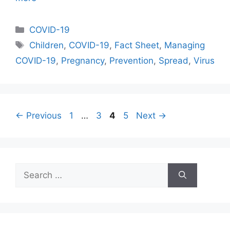
Categories
COVID-19
Tags
Children
,
COVID-19
,
Fact Sheet
,
Managing
COVID-19
,
Pregnancy
,
Prevention
,
Spread
,
Virus
Page
Page
Page
Page
←
Previous
1
…
3
4
5
Next
→
Search
for: