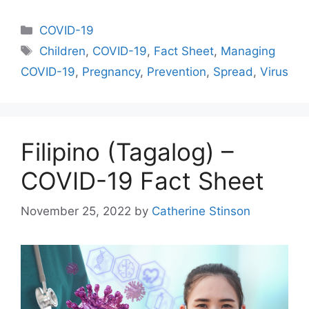
Categories
COVID-19
Tags
Children
,
COVID-19
,
Fact Sheet
,
Managing
COVID-19
,
Pregnancy
,
Prevention
,
Spread
,
Virus
Filipino (Tagalog) –
COVID-19 Fact Sheet
November 25, 2022
by
Catherine Stinson