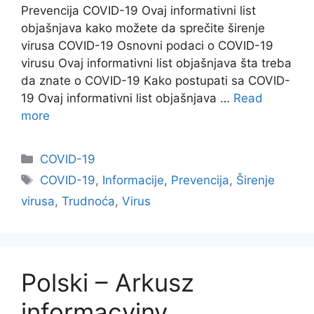
Prevencija COVID-19 Ovaj informativni list
objašnjava kako možete da sprečite širenje
virusa COVID-19 Osnovni podaci o COVID-19
virusu Ovaj informativni list objašnjava šta treba
da znate o COVID-19 Kako postupati sa COVID-
19 Ovaj informativni list objašnjava …
Read
more
Categories
COVID-19
Tags
COVID-19
,
Informacije
,
Prevencija
,
Širenje
virusa
,
Trudnoća
,
Virus
Polski – Arkusz
informacyjny